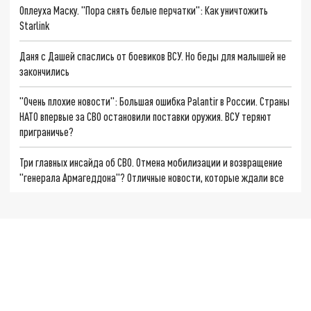
Оплеуха Маску. "Пора снять белые перчатки": Как уничтожить
Starlink
Даня с Дашей спаслись от боевиков ВСУ. Но беды для малышей не
закончились
"Очень плохие новости": Большая ошибка Palantir в России. Страны
НАТО впервые за СВО остановили поставки оружия. ВСУ теряют
приграничье?
Три главных инсайда об СВО. Отмена мобилизации и возвращение
"генерала Армагеддона"? Отличные новости, которые ждали все