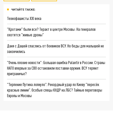
ЧИТАЙТЕ ТАКЖЕ:
Технофашисты XXI века
"Кротами" были все? Теракт в центре Москвы: На генералов
охотятся "живые дроны"
Даня с Дашей спаслись от боевиков ВСУ. Но беды для малышей не
закончились
"Очень плохие новости": Большая ошибка Palantir в России. Страны
НАТО впервые за СВО остановили поставки оружия. ВСУ теряют
приграничье?
"Терпение Путина лопнуло". Рекордный удар по Киеву "пересёк
красные линии". Особые спецы КНДР на ЛБС? Тайные переговоры
Европы и Москвы