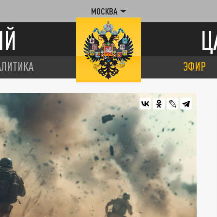
МОСКВА
ИЙ
Ц
АЛИТИКА
ЭФИР