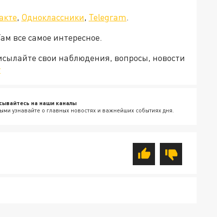
акте
,
Одноклассники
,
Telegram
.
Там все самое интересное.
рисылайте свои наблюдения, вопросы, новости
v
сывайтесь на наши каналы
ыми узнавайте о главных новостях и важнейших событиях дня.