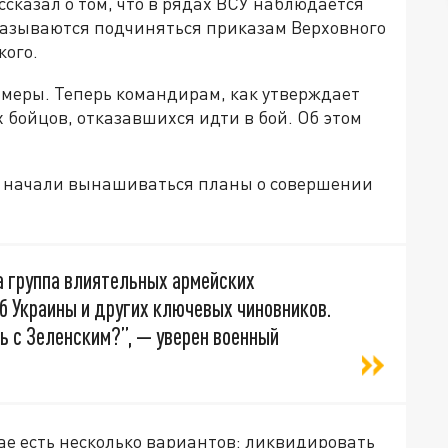
ссказал о том, что в рядах ВСУ наблюдается
казываются подчиняться приказам Верховного
ого.
 меры. Теперь командирам, как утверждает
 бойцов, отказавшихся идти в бой. Об этом
и начали вынашиваться планы о совершении
а группа влиятельных армейских
б Украины и других ключевых чиновников.
ь с Зеленским?”, — уверен военный
ае есть несколько вариантов: ликвидировать