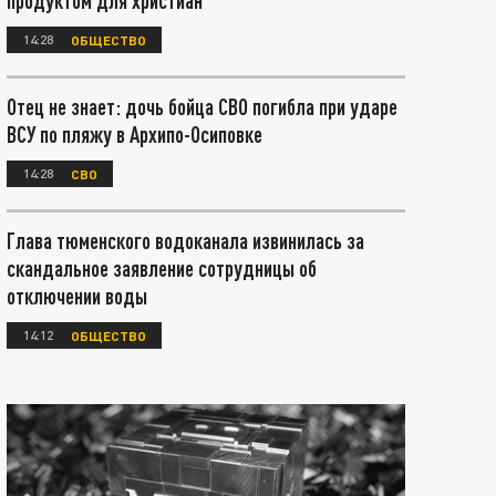
продуктом для христиан
14:28
ОБЩЕСТВО
Отец не знает: дочь бойца СВО погибла при ударе
ВСУ по пляжу в Архипо-Осиповке
14:28
СВО
Глава тюменского водоканала извинилась за
скандальное заявление сотрудницы об
отключении воды
14:12
ОБЩЕСТВО