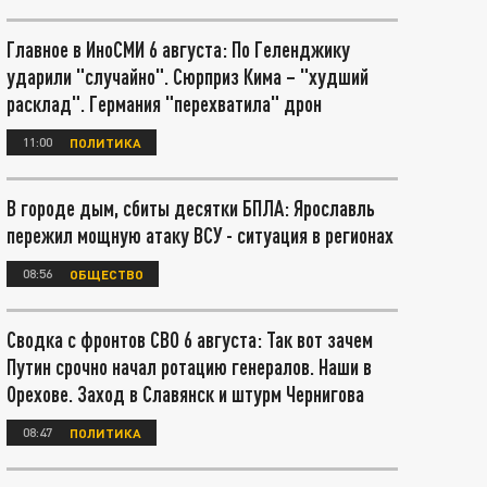
Главное в ИноСМИ 6 августа: По Геленджику
ударили "случайно". Сюрприз Кима – "худший
расклад". Германия "перехватила" дрон
11:00
ПОЛИТИКА
В городе дым, сбиты десятки БПЛА: Ярославль
пережил мощную атаку ВСУ - ситуация в регионах
08:56
ОБЩЕСТВО
Сводка с фронтов СВО 6 августа: Так вот зачем
Путин срочно начал ротацию генералов. Наши в
Орехове. Заход в Славянск и штурм Чернигова
08:47
ПОЛИТИКА