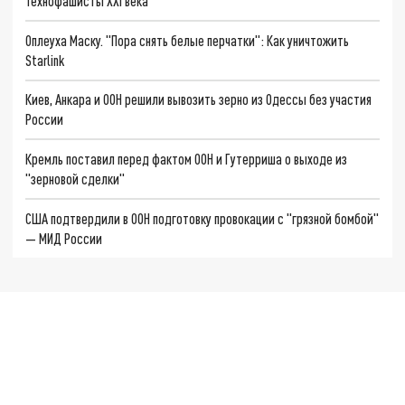
Технофашисты XXI века
Оплеуха Маску. "Пора снять белые перчатки": Как уничтожить
Starlink
Киев, Анкара и ООН решили вывозить зерно из Одессы без участия
России
Кремль поставил перед фактом ООН и Гутерриша о выходе из
"зерновой сделки"
США подтвердили в ООН подготовку провокации с "грязной бомбой"
— МИД России