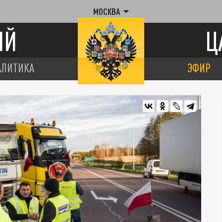
МОСКВА
ИЙ
Ц
АЛИТИКА
ЭФИР