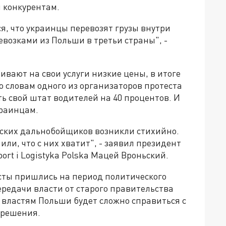
 конкурентам.
ся, что украинцы перевозят грузы внутри
евозками из Польши в третьи страны", -
ивают на свои услуги низкие цены, в итоге
 словам одного из организаторов протеста
ть свой штат водителей на 40 процентов. И
краинцам.
ьских дальнобойщиков возникли стихийно.
ли, что с них хватит", - заявил президент
rt i Logistyka Polska Мацей Вроньский.
есты пришлись на период политического
ередачи власти от старого правительства
а властям Польши будет сложно справиться с
 решения.