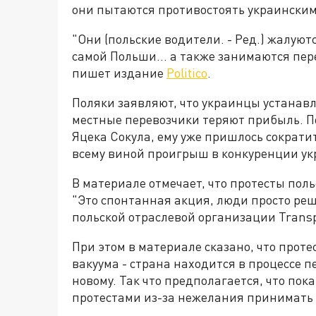
они пытаются противостоять украинским
"Они (польские водители. - Ред.) жалуют
самой Польши... а также занимаются пер
пишет издание
Politico
.
Поляки заявляют, что украинцы устанавл
местные перевозчики теряют прибыль. По
Яцека Сокула, ему уже пришлось сократи
всему виной проигрыш в конкуренции у
В материале отмечает, что протесты пол
"Это спонтанная акция, люди просто реши
польской отраслевой организации Transpo
При этом в материале сказано, что прот
вакуума - страна находится в процессе п
новому. Так что предполагается, что пок
протестами из-за нежелания принимать