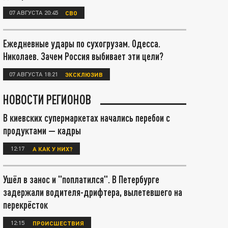
07 АВГУСТА 20:45
СВО
Ежедневные удары по сухогрузам. Одесса.
Николаев. Зачем Россия выбивает эти цели?
07 АВГУСТА 18:21
ЭКСКЛЮЗИВ
НОВОСТИ РЕГИОНОВ
В киевских супермаркетах начались перебои с
продуктами — кадры
12:17
А КАК У НИХ?
Ушёл в занос и "поплатился". В Петербурге
задержали водителя-дрифтера, вылетевшего на
перекрёсток
12:15
ПРОИСШЕСТВИЯ