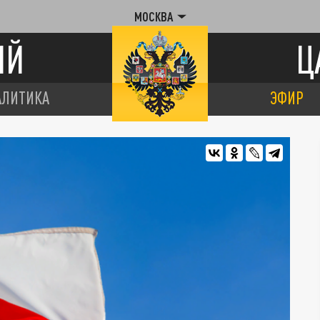
МОСКВА
ИЙ
Ц
АЛИТИКА
ЭФИР