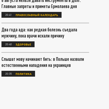
8 августа нельзя давать инструменты в долг.
Главные запреты и приметы Ермолаева дня
20:41
ПРАВОСЛАВНЫЙ КАЛЕНДАРЬ
Два года ада: как редкая болезнь съедала
мужчину, пока врачи искали причину
20:40
ЗДОРОВЬЕ
Слышат мову начинают бить: в Польше назвали
естественными нападения на украинцев
20:35
ПОЛИТИКА