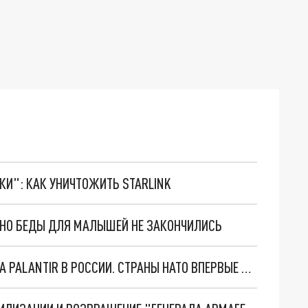
ТКИ": КАК УНИЧТОЖИТЬ STARLINK
. НО БЕДЫ ДЛЯ МАЛЫШЕЙ НЕ ЗАКОНЧИЛИСЬ
"ОЧЕНЬ ПЛОХИЕ НОВОСТИ": БОЛЬШАЯ ОШИБКА PALANTIR В РОССИИ. СТРАНЫ НАТО ВПЕРВЫЕ ЗА СВО ОСТАНОВИЛИ ПОСТАВКИ ОРУЖИЯ. ВСУ ТЕРЯЮТ ПРИГРАНИЧЬЕ?