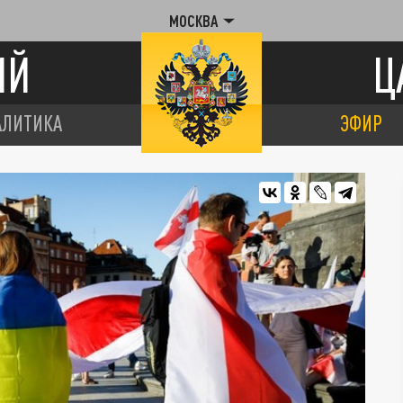
МОСКВА
ИЙ
Ц
АЛИТИКА
ЭФИР