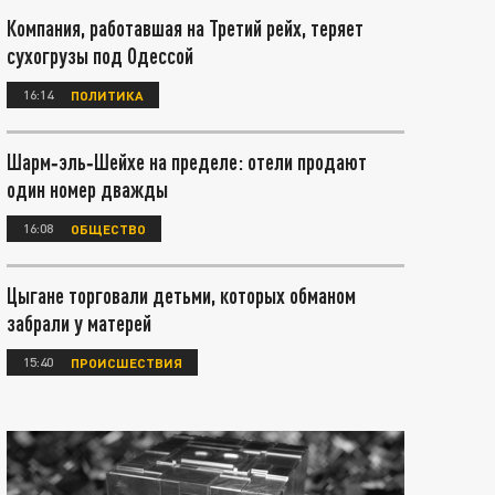
Компания, работавшая на Третий рейх, теряет
сухогрузы под Одессой
16:14
ПОЛИТИКА
Шарм‑эль‑Шейхе на пределе: отели продают
один номер дважды
16:08
ОБЩЕСТВО
Цыгане торговали детьми, которых обманом
забрали у матерей
15:40
ПРОИСШЕСТВИЯ