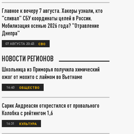
Главное к вечеру 7 августа. Хакеры узнали, кто
"сливал" СБУ координаты целей в России.
Мобилизация осенью 2026 года? "Отравление
Днепра"
07 АВГУСТА 20:45
СВО
НОВОСТИ РЕГИОНОВ
Школьница из Приморья получила химический
ожог от мохито с лаймом во Вьетнаме
16:40
ОБЩЕСТВО
Сарик Андреасян открестился от провального
Колобка с рейтингом 1,6
16:31
КУЛЬТУРА