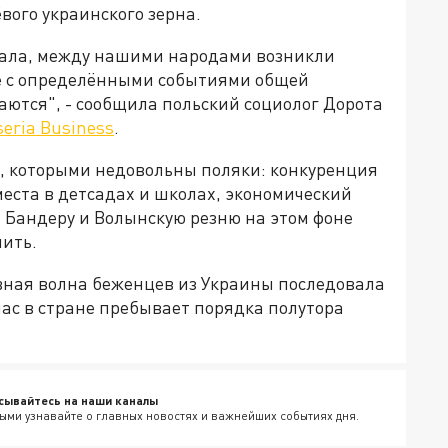
вого украинского зерна.
спала, между нашими народами возникли
ые с определёнными событиями общей
аются", - сообщила польский социолог Дорота
eria Business
.
, которыми недовольны поляки: конкуренция
места в детсадах и школах, экономический
 Бандеру и Волынскую резню на этом фоне
ить.
ная волна беженцев из Украины последовала
час в стране пребывает порядка полутора
сывайтесь на наши каналы
ыми узнавайте о главных новостях и важнейших событиях дня.