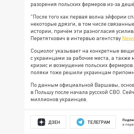
разорения польских фермеров из-за дешё
"После того как первая волна эйфории 
некоторые дрязги, в том числе связанн
истории, причём эти разногласия усилив
Перетяткович в интервью агентству
News
Социолог указывает на конкретные вещи
с украинцами за рабочие места, а также 
кризис и возмущение польских фермеров.
поляки тоже решили украинцам припомн
По данным официальной Варшавы, основ
в Польшу после начала русской СВО. Сей
миллионов украинцев.
Подпи
ДЗЕН
ТЕЛЕГРАМ
и перв