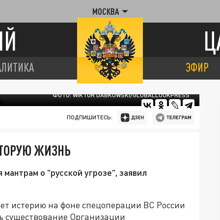
МОСКВА
ИЙ
Ц
АЛИТИКА
ЭФИР
ФОТО: WIKTOR DABKOWSKI/GLOBALLOOKPRESS
ПОДПИШИТЕСЬ:
ВТОРУЮ ЖИЗНЬ
мантрам о "русской угрозе", заявил
ет истерию на фоне спецоперации ВС России
ть существование Организации