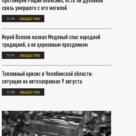
Протоиерей Рощин объяснил, есть ли духовная
связь умершего с его могилой
16:36
ОБЩЕСТВО
Иерей Волков назвал Медовый спас народной
традицией, а не церковным праздником
16:31
ОБЩЕСТВО
Топливный кризис в Челябинской области:
ситуация на автозаправках 9 августа
16:30
ОБЩЕСТВО