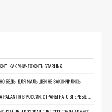
ТКИ": КАК УНИЧТОЖИТЬ STARLINK
. НО БЕДЫ ДЛЯ МАЛЫШЕЙ НЕ ЗАКОНЧИЛИСЬ
"ОЧЕНЬ ПЛОХИЕ НОВОСТИ": БОЛЬШАЯ ОШИБКА PALANTIR В РОССИИ. СТРАНЫ НАТО ВПЕРВЫЕ ЗА СВО ОСТАНОВИЛИ ПОСТАВКИ ОРУЖИЯ. ВСУ ТЕРЯЮТ ПРИГРАНИЧЬЕ?
ТРИ ГЛАВНЫХ ИНСАЙДА ОБ СВО. ОТМЕНА МОБИЛИЗАЦИИ И ВОЗВРАЩЕНИЕ "ГЕНЕРАЛА АРМАГЕДДОНА"? ОТЛИЧНЫЕ НОВОСТИ, КОТОРЫЕ ЖДАЛИ ВСЕ