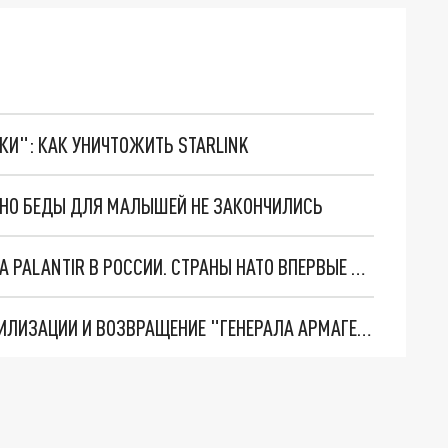
ТКИ": КАК УНИЧТОЖИТЬ STARLINK
. НО БЕДЫ ДЛЯ МАЛЫШЕЙ НЕ ЗАКОНЧИЛИСЬ
"ОЧЕНЬ ПЛОХИЕ НОВОСТИ": БОЛЬШАЯ ОШИБКА PALANTIR В РОССИИ. СТРАНЫ НАТО ВПЕРВЫЕ ЗА СВО ОСТАНОВИЛИ ПОСТАВКИ ОРУЖИЯ. ВСУ ТЕРЯЮТ ПРИГРАНИЧЬЕ?
ТРИ ГЛАВНЫХ ИНСАЙДА ОБ СВО. ОТМЕНА МОБИЛИЗАЦИИ И ВОЗВРАЩЕНИЕ "ГЕНЕРАЛА АРМАГЕДДОНА"? ОТЛИЧНЫЕ НОВОСТИ, КОТОРЫЕ ЖДАЛИ ВСЕ