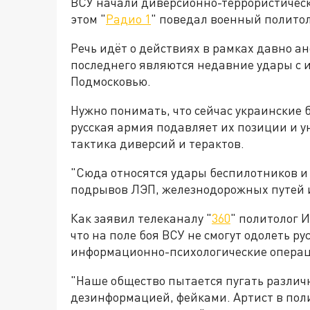
ВСУ начали диверсионно-террористическ
этом "
Радио 1
" поведал военный полито
Речь идёт о действиях в рамках давно а
последнего являются недавние удары с 
Подмосковью.
Нужно понимать, что сейчас украинские б
русская армия подавляет их позиции и у
тактика диверсий и терактов.
"Сюда относятся удары беспилотников и 
подрывов ЛЭП, железнодорожных путей и
Как заявил телеканалу "
360
" политолог 
что на поле боя ВСУ не смогут одолеть ру
информационно-психологические опера
"Наше общество пытается пугать разли
дезинформацией, фейками. Артист в полит