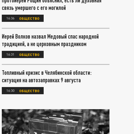
Протоиерей Рощин объяснил, есть ли духовная
связь умершего с его могилой
16:36
ОБЩЕСТВО
Иерей Волков назвал Медовый спас народной
традицией, а не церковным праздником
16:31
ОБЩЕСТВО
Топливный кризис в Челябинской области:
ситуация на автозаправках 9 августа
16:30
ОБЩЕСТВО