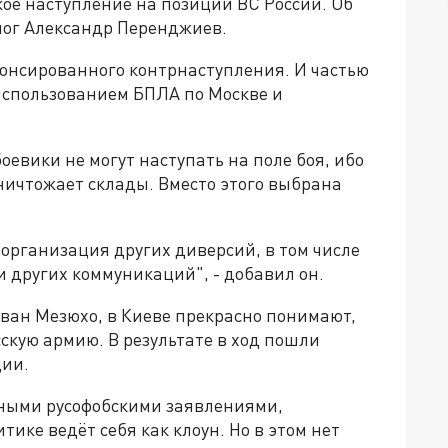
ое наступление на позиции ВС России. Об
лог Александр Перенджиев.
нонсированного контрнаступления. И частью
использованием БПЛА по Москве и
оевики не могут наступать на поле боя, ибо
ничтожает склады. Вместо этого выбрана
организация других диверсий, в том числе
 других коммуникаций", - добавил он.
Иван Мезюхо, в Киеве прекрасно понимают,
сскую армию. В результате в ход пошли
ции.
чными русофобскими заявлениями,
ике ведёт себя как клоун. Но в этом нет