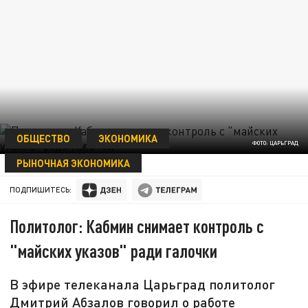
ОБЩЕСТВО
ЭКОНОМИКА
ФОТО: ЦАРЬГРАД
РЫНОЧНАЯ ЭКОНОМИКА
04 МАЯ 21:34
ПОДПИШИТЕСЬ:
Политолог: Кабмин снимает контроль с
"майских указов" ради галочки
В эфире телеканала Царьград политолог
Дмитрий Абзалов говорил о работе