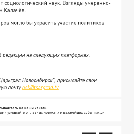
ат социологический наук. Взгляды умеренно-
н Калачёв.
ров могло бы украсить участие политиков
й редакции на следующих платформах:
"Царьград Новосибирск", присылайте свои
ную почту
nsk@tsargrad.tv
сывайтесь на наши каналы
ыми узнавайте о главных новостях и важнейших событиях дня.