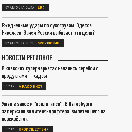
07 АВГУСТА 20:45
СВО
Ежедневные удары по сухогрузам. Одесса.
Николаев. Зачем Россия выбивает эти цели?
07 АВГУСТА 18:21
ЭКСКЛЮЗИВ
НОВОСТИ РЕГИОНОВ
В киевских супермаркетах начались перебои с
продуктами — кадры
12:17
А КАК У НИХ?
Ушёл в занос и "поплатился". В Петербурге
задержали водителя-дрифтера, вылетевшего на
перекрёсток
12:15
ПРОИСШЕСТВИЯ