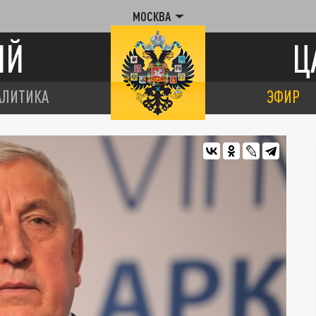
МОСКВА
ИЙ
Ц
АЛИТИКА
ЭФИР