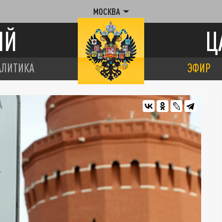
МОСКВА
ИЙ
Ц
АЛИТИКА
ЭФИР