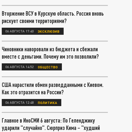
Вторжение ВСУ в Курскую область. Россия вновь
рискует своими территориями?
06 АВГУСТА 17:40
ЭКСКЛЮЗИВ
Чиновники наворовали из бюджета и сбежали
вместе с деньгами. Почему им это позволили?
06 АВГУСТА 14:52
ОБЩЕСТВО
США нарастили обмен разведданными с Киевом.
Как это отразится на России?
06 АВГУСТА 12:48
ПОЛИТИКА
Главное в ИноСМИ 6 августа: По Геленджику
ударили "случайно". Сюрприз Кима – "худший