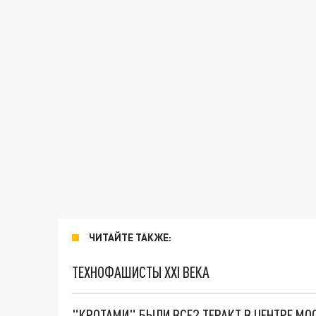
ЧИТАЙТЕ ТАКЖЕ:
ТЕХНОФАШИСТЫ XXI ВЕКА
"КРОТАМИ" БЫЛИ ВСЕ? ТЕРАКТ В ЦЕНТРЕ М