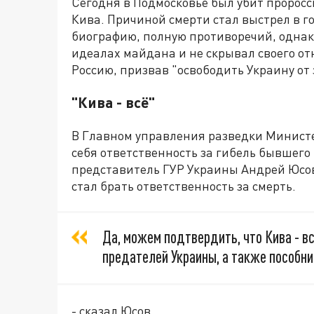
Сегодня в Подмосковье был убит пророс
Кива. Причиной смерти стал выстрел в г
биографию, полную противоречий, однако
идеалах майдана и не скрывал своего о
Россию, призвав "освободить Украину от
"Кива - всё"
В Главном управления разведки Министе
себя ответственность за гибель бывшего
представитель ГУР Украины Андрей Юсов 
стал брать ответственность за смерть.
Да, можем подтвердить, что Кива - вс
предателей Украины, а также пособни
- сказал Юсов.