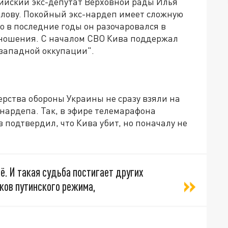
сийский экс-депутат Верховной рады Илья
олову. Покойный экс-нардеп имеет сложную
 в последние годы он разочаровался в
тношения. С началом СВО Кива поддержал
 западной оккупации".
рства обороны Украины не сразу взяли на
 нардепа. Так, в эфире телемарафона
подтвердил, что Кива убит, но поначалу не
ё. И такая судьба постигает других
ков путинского режима,