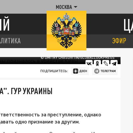
МОСКВА
ИЙ
Ц
АЛИТИКА
ЭФИР
© DMITRY CHASOVITIN/GLOBALLOOKPRESS
ПОДПИШИТЕСЬ:
А". ГУР УКРАИНЫ
ответственность за преступление, однако
авать одно признание за другим.