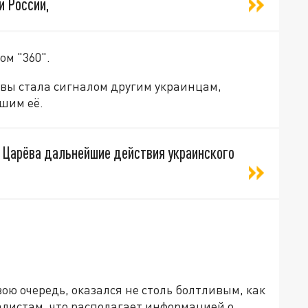
и России,
ом "360".
ивы стала сигналом другим украинцам,
шим её.
а Царёва дальнейшие действия украинского
ою очередь, оказался не столь болтливым, как
алистам, что располагает информацией о