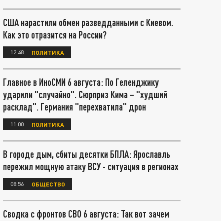
США нарастили обмен разведданными с Киевом.
Как это отразится на России?
12:48
ПОЛИТИКА
Главное в ИноСМИ 6 августа: По Геленджику
ударили "случайно". Сюрприз Кима – "худший
расклад". Германия "перехватила" дрон
11:00
ПОЛИТИКА
В городе дым, сбиты десятки БПЛА: Ярославль
пережил мощную атаку ВСУ - ситуация в регионах
08:56
ОБЩЕСТВО
Сводка с фронтов СВО 6 августа: Так вот зачем