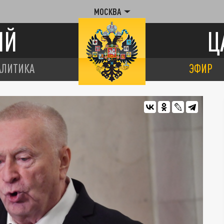
МОСКВА
ИЙ
Ц
АЛИТИКА
ЭФИР