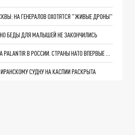
ОСКВЫ: НА ГЕНЕРАЛОВ ОХОТЯТСЯ "ЖИВЫЕ ДРОНЫ"
. НО БЕДЫ ДЛЯ МАЛЫШЕЙ НЕ ЗАКОНЧИЛИСЬ
"ОЧЕНЬ ПЛОХИЕ НОВОСТИ": БОЛЬШАЯ ОШИБКА PALANTIR В РОССИИ. СТРАНЫ НАТО ВПЕРВЫЕ ЗА СВО ОСТАНОВИЛИ ПОСТАВКИ ОРУЖИЯ. ВСУ ТЕРЯЮТ ПРИГРАНИЧЬЕ?
О ИРАНСКОМУ СУДНУ НА КАСПИИ РАСКРЫТА