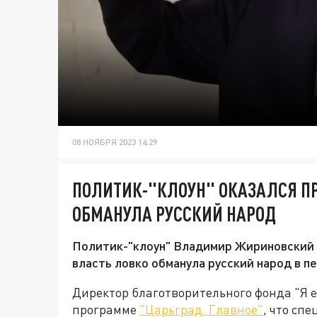
08 НОЯБРЯ 2023 14:29
ПОЛИТИК-"КЛОУН" ОКАЗАЛСЯ ПР
ОБМАНУЛА РУССКИЙ НАРОД
Политик-"клоун" Владимир Жириновский о
власть ловко обманула русский народ в п
Директор благотворительного фонда "Я ес
программе
"Царьград. Главное"
, что сп