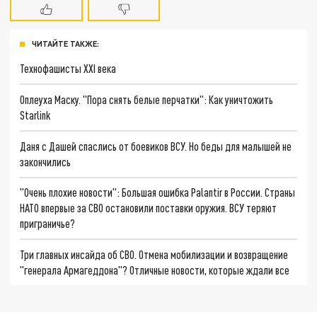
ЧИТАЙТЕ ТАКЖЕ:
Технофашисты XXI века
Оплеуха Маску. "Пора снять белые перчатки": Как уничтожить
Starlink
Даня с Дашей спаслись от боевиков ВСУ. Но беды для малышей не
закончились
"Очень плохие новости": Большая ошибка Palantir в России. Страны
НАТО впервые за СВО остановили поставки оружия. ВСУ теряют
приграничье?
Три главных инсайда об СВО. Отмена мобилизации и возвращение
"генерала Армагеддона"? Отличные новости, которые ждали все