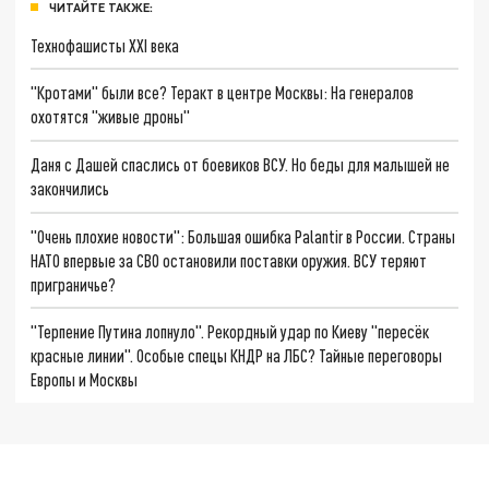
ЧИТАЙТЕ ТАКЖЕ:
Технофашисты XXI века
"Кротами" были все? Теракт в центре Москвы: На генералов
охотятся "живые дроны"
Даня с Дашей спаслись от боевиков ВСУ. Но беды для малышей не
закончились
"Очень плохие новости": Большая ошибка Palantir в России. Страны
НАТО впервые за СВО остановили поставки оружия. ВСУ теряют
приграничье?
"Терпение Путина лопнуло". Рекордный удар по Киеву "пересёк
красные линии". Особые спецы КНДР на ЛБС? Тайные переговоры
Европы и Москвы