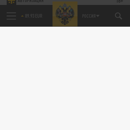
18+
АВТОРИЗАЦИЯ
89.93 EUR
РОССИЯ