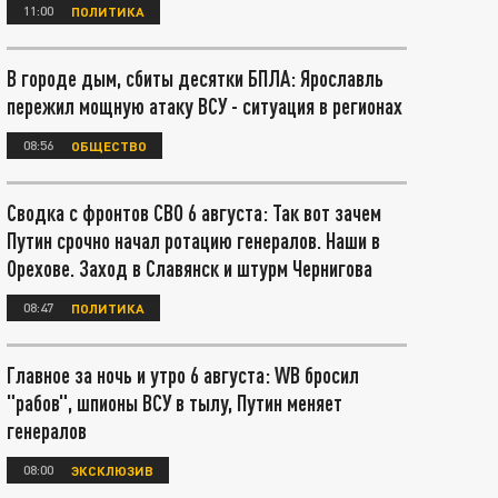
11:00
ПОЛИТИКА
В городе дым, сбиты десятки БПЛА: Ярославль
пережил мощную атаку ВСУ - ситуация в регионах
08:56
ОБЩЕСТВО
Сводка с фронтов СВО 6 августа: Так вот зачем
Путин срочно начал ротацию генералов. Наши в
Орехове. Заход в Славянск и штурм Чернигова
08:47
ПОЛИТИКА
Главное за ночь и утро 6 августа: WB бросил
"рабов", шпионы ВСУ в тылу, Путин меняет
генералов
08:00
ЭКСКЛЮЗИВ