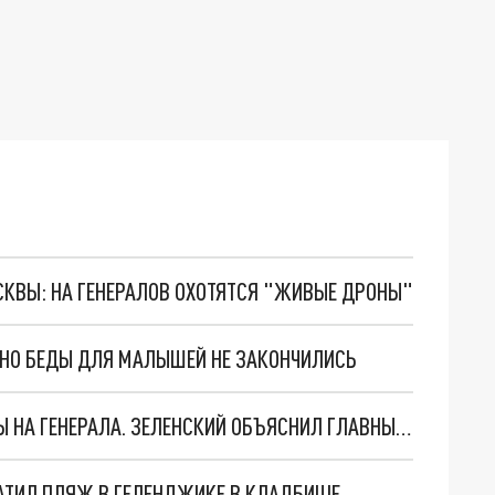
ОСКВЫ: НА ГЕНЕРАЛОВ ОХОТЯТСЯ "ЖИВЫЕ ДРОНЫ"
. НО БЕДЫ ДЛЯ МАЛЫШЕЙ НЕ ЗАКОНЧИЛИСЬ
"МЫ ВАС ЗАСТАВИМ": ЖУТКИЕ ДЕТАЛИ ОХОТЫ НА ГЕНЕРАЛА. ЗЕЛЕНСКИЙ ОБЪЯСНИЛ ГЛАВНЫЙ СМЫСЛ ТЕРАКТА В ЦЕНТРЕ МОСКВЫ
АТИЛ ПЛЯЖ В ГЕЛЕНДЖИКЕ В КЛАДБИЩЕ