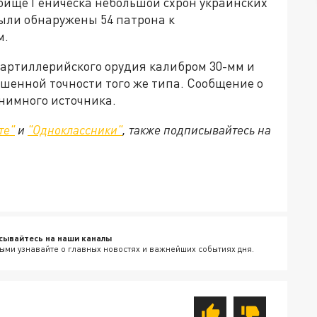
бище Геническа небольшой схрон украинских
были обнаружены 54 патрона к
м.
 артиллерийского орудия калибром 30-мм и
енной точности того же типа. Сообщение о
онимного источника.
те"
и
"Одноклассники"
, также подписывайтесь на
сывайтесь на наши каналы
ыми узнавайте о главных новостях и важнейших событиях дня.