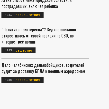
Атака БПЛА в Нижегородской области: 4
пострадавших, включая ребенка
12:16
ПРОИСШЕСТВИЯ
"Политика неинтересна"? Зудина внезапно
открестилась от своей позиции по СВО, но
интернет всё помнит
12:15
ОБЩЕСТВО
Дело челябинских дальнобойщиков: водителей
судят за доставку БПЛА к военным аэродромам
12:15
ПРОИСШЕСТВИЯ