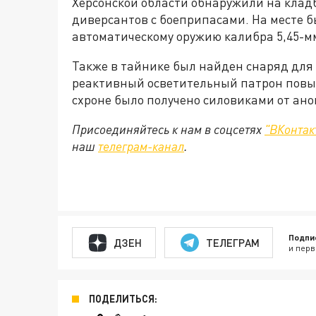
Херсонской области обнаружили на клад
диверсантов с боеприпасами. На месте 
автоматическому оружию калибра 5,45-м
Также в тайнике был найден снаряд для
реактивный осветительный патрон повыш
схроне было получено силовиками от ан
Присоединяйтесь к нам в соцсетях
"ВКонтак
наш
телеграм-канал
.
Подпи
ДЗЕН
ТЕЛЕГРАМ
и перв
ПОДЕЛИТЬСЯ: