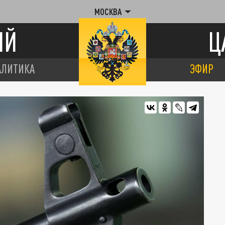
МОСКВА
ИЙ
Ц
АЛИТИКА
ЭФИР