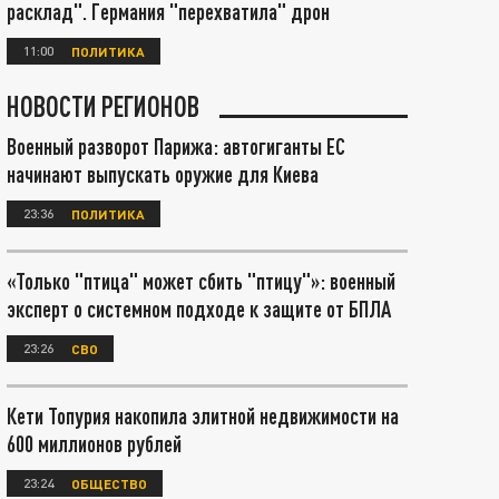
расклад". Германия "перехватила" дрон
11:00
ПОЛИТИКА
НОВОСТИ РЕГИОНОВ
Военный разворот Парижа: автогиганты ЕС
начинают выпускать оружие для Киева
23:36
ПОЛИТИКА
«Только "птица" может сбить "птицу"»: военный
эксперт о системном подходе к защите от БПЛА
23:26
СВО
Кети Топурия накопила элитной недвижимости на
600 миллионов рублей
23:24
ОБЩЕСТВО