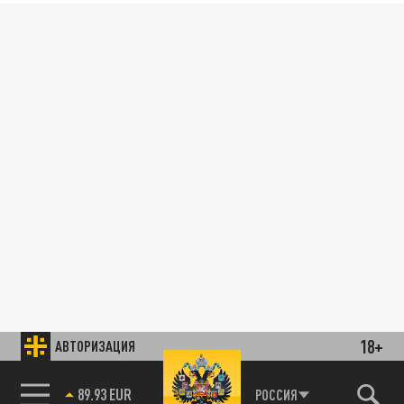
18+
АВТОРИЗАЦИЯ
89.93 EUR
РОССИЯ