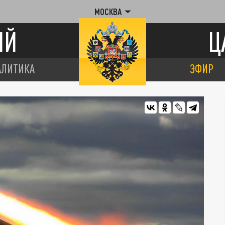
МОСКВА
ИЙ
Ц
АЛИТИКА
ЭФИР