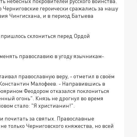
ть небесных покровителей русского воинства.
 Черниговские героически сражались за нашу
вия Чингисхана, и в период Батыева
 пришлось склониться перед Ордой
зменять православию в угоду язычникам-
таивал православную веру, - отметил в своём
Константин Малофеев. - Направившись в
 боярином Феодором отказался поклониться
нный огонь". Князь не дрогнул во время
ловом стало: "Я христианин!".
ли почитать за святых. Православные
е только Черниговского княжества, но всей