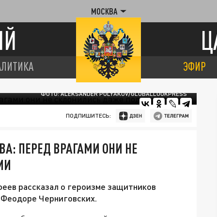
МОСКВА
ИЙ
Ц
АЛИТИКА
ЭФИР
ФОТО: ALEKSANDER POLYAKOV/GLOBALLOOKPRESS
ПОДПИШИТЕСЬ:
А: ПЕРЕД ВРАГАМИ ОНИ НЕ
МИ
еев рассказал о героизме защитников
е Феодоре Черниговских.