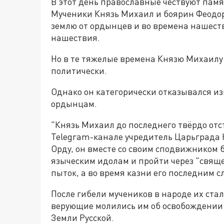
В этот день православные чествуют памя
Мученики Князь Михаил и боярин Феодор
землю от ордынцев и во времена нашест
нашествия.
Но в те тяжелые времена Князю Михаилу
политически.
Однако он категорически отказывался и
ордынцам.
"Князь Михаил до последнего твёрдо отс
Telegram-канале учредитель Царьграда 
Орду, он вместе со своим сподвижником
языческим идолам и пройти через "свяще
пыток, а во время казни его последним с
После гибели мучеников в народе их ста
верующие молились им об освобождении н
Земли Русской.