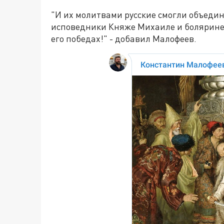
"И их молитвами русские смогли объедин
исповедники Княже Михаиле и болярине Ф
его победах!" - добавил Малофеев.