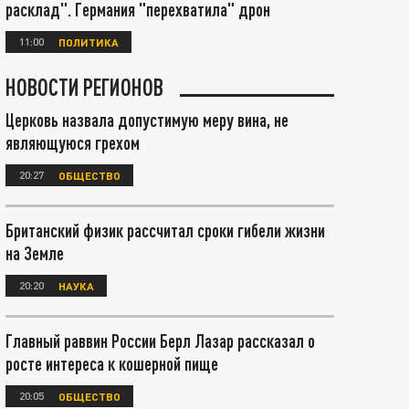
расклад". Германия "перехватила" дрон
11:00
ПОЛИТИКА
НОВОСТИ РЕГИОНОВ
Церковь назвала допустимую меру вина, не
являющуюся грехом
20:27
ОБЩЕСТВО
Британский физик рассчитал сроки гибели жизни
на Земле
20:20
НАУКА
Главный раввин России Берл Лазар рассказал о
росте интереса к кошерной пище
20:05
ОБЩЕСТВО