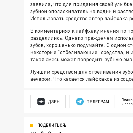
заявила, что для придания своей улыбк
зубной ополаскиватель на водный раств
Использовать средство автор лайфхака ре
В комментариях к лайфхаку мнения по по
разделились. Однако прежде чем использ
зубов, хорошенько подумайте. С одной с
некоторые "отбеливающие" средства, и 
такая смесь может повредить зубную эма
Лучшим средством для отбеливания зубо
вечером. Что касается лайфхаков из соцс
Подпи
ДЗЕН
ТЕЛЕГРАМ
и перв
ПОДЕЛИТЬСЯ: