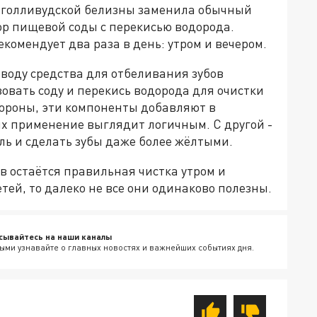
е голливудской белизны заменила обычный
ор пищевой соды с перекисью водорода.
комендует два раза в день: утром и вечером.
воду средства для отбеливания зубов
овать соду и перекись водорода для очистки
тороны, эти компоненты добавляют в
их применение выглядит логичным. С другой -
ль и сделать зубы даже более жёлтыми.
в остаётся правильная чистка утром и
етей, то далеко не все они одинаково полезны.
сывайтесь на наши каналы
ыми узнавайте о главных новостях и важнейших событиях дня.