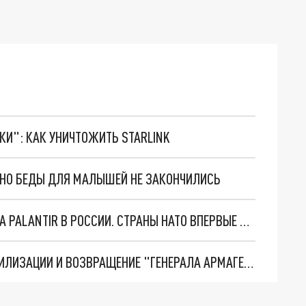
ТКИ": КАК УНИЧТОЖИТЬ STARLINK
. НО БЕДЫ ДЛЯ МАЛЫШЕЙ НЕ ЗАКОНЧИЛИСЬ
"ОЧЕНЬ ПЛОХИЕ НОВОСТИ": БОЛЬШАЯ ОШИБКА PALANTIR В РОССИИ. СТРАНЫ НАТО ВПЕРВЫЕ ЗА СВО ОСТАНОВИЛИ ПОСТАВКИ ОРУЖИЯ. ВСУ ТЕРЯЮТ ПРИГРАНИЧЬЕ?
ТРИ ГЛАВНЫХ ИНСАЙДА ОБ СВО. ОТМЕНА МОБИЛИЗАЦИИ И ВОЗВРАЩЕНИЕ "ГЕНЕРАЛА АРМАГЕДДОНА"? ОТЛИЧНЫЕ НОВОСТИ, КОТОРЫЕ ЖДАЛИ ВСЕ