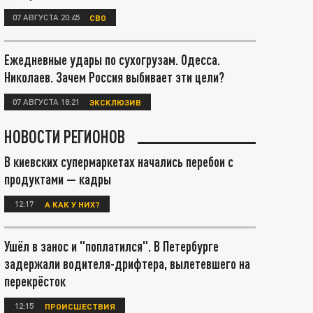
07 АВГУСТА 20:45
СВО
Ежедневные удары по сухогрузам. Одесса.
Николаев. Зачем Россия выбивает эти цели?
07 АВГУСТА 18:21
ЭКСКЛЮЗИВ
НОВОСТИ РЕГИОНОВ
В киевских супермаркетах начались перебои с
продуктами — кадры
12:17
А КАК У НИХ?
Ушёл в занос и "поплатился". В Петербурге
задержали водителя-дрифтера, вылетевшего на
перекрёсток
12:15
ПРОИСШЕСТВИЯ