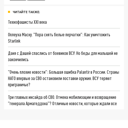
ЧИТАЙТЕ ТАКЖЕ:
Технофашисты XXI века
Оплеуха Маску. "Пора снять белые перчатки": Как уничтожить
Starlink
Даня с Дашей спаслись от боевиков ВСУ. Но беды для малышей не
закончились
"Очень плохие новости": Большая ошибка Palantir в России. Страны
НАТО впервые за СВО остановили поставки оружия. ВСУ теряют
приграничье?
Три главных инсайда об СВО. Отмена мобилизации и возвращение
"генерала Армагеддона"? Отличные новости, которые ждали все