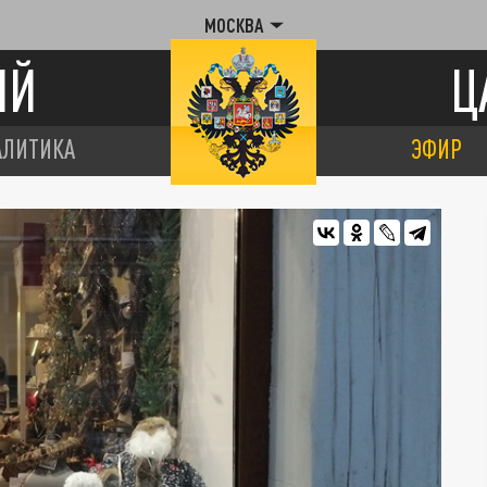
МОСКВА
ИЙ
Ц
АЛИТИКА
ЭФИР