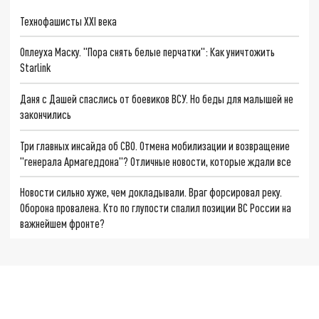
Технофашисты XXI века
Оплеуха Маску. "Пора снять белые перчатки": Как уничтожить
Starlink
Даня с Дашей спаслись от боевиков ВСУ. Но беды для малышей не
закончились
Три главных инсайда об СВО. Отмена мобилизации и возвращение
"генерала Армагеддона"? Отличные новости, которые ждали все
Новости сильно хуже, чем докладывали. Враг форсировал реку.
Оборона провалена. Кто по глупости спалил позиции ВС России на
важнейшем фронте?