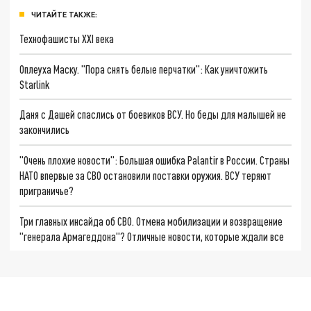
ЧИТАЙТЕ ТАКЖЕ:
Технофашисты XXI века
Оплеуха Маску. "Пора снять белые перчатки": Как уничтожить
Starlink
Даня с Дашей спаслись от боевиков ВСУ. Но беды для малышей не
закончились
"Очень плохие новости": Большая ошибка Palantir в России. Страны
НАТО впервые за СВО остановили поставки оружия. ВСУ теряют
приграничье?
Три главных инсайда об СВО. Отмена мобилизации и возвращение
"генерала Армагеддона"? Отличные новости, которые ждали все