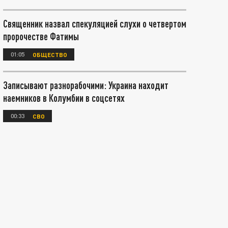
Священник назвал спекуляцией слухи о четвертом
пророчестве Фатимы
01:05
ОБЩЕСТВО
Записывают разнорабочими: Украина находит
наемников в Колумбии в соцсетях
00:33
СВО