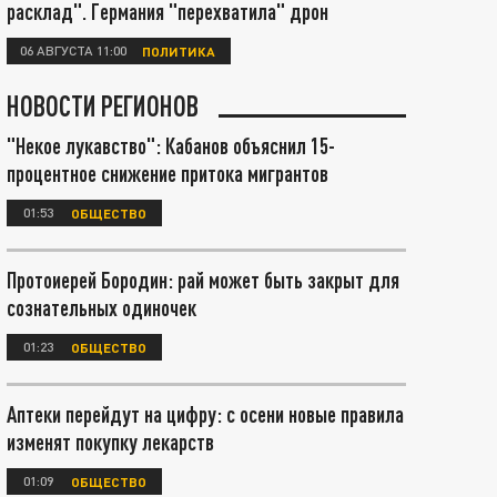
расклад". Германия "перехватила" дрон
06 АВГУСТА 11:00
ПОЛИТИКА
НОВОСТИ РЕГИОНОВ
"Некое лукавство": Кабанов объяснил 15-
процентное снижение притока мигрантов
01:53
ОБЩЕСТВО
Протоиерей Бородин: рай может быть закрыт для
сознательных одиночек
01:23
ОБЩЕСТВО
Аптеки перейдут на цифру: с осени новые правила
изменят покупку лекарств
01:09
ОБЩЕСТВО