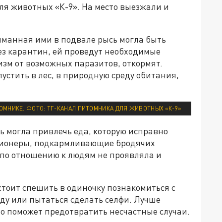
ля животных «К-9». На место выезжали и
йманная ими в подвале рысь могла быть
ез карантин, ей проведут необходимые
изм от возможных паразитов, откормят.
устить в лес, в природную среду обитания,
ОМНИКЕ. ФОТО: ТГ-КАНАЛ ПИТОМНИКА ДЛЯ ЖИВОТНЫХ «К-9»
ь могла привлечь еда, которую исправно
сионеры, подкармливающие бродячих
 по отношению к людям не проявляла и
тоит спешить в одиночку познакомиться с
еду или пытаться сделать селфи. Лучше
то поможет предотвратить несчастные случаи.