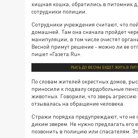
хищная кошка, обратились в питомник д
сотрудники полиции.
Сотрудники учреждения считают, что по
домашней. Там она сначала пройдет чер
манипуляции, в том числе очистят орган
Весной примут решение - можно ли ее отп
пишет «Газета.Ru».
РЫСЬ ДО ВЕСНЫ БУДЕТ ЖИТЬ В ПИТ
По словам жителей окрестных домов, рыс
приносили к подвалу сердобольные пен
животных. Говорили, что зверь агрессию
отзывалась на обращение человека.
Стражи порядка предупреждают, что не с
диким зверем. Не нужно предлагать его 
позвонить в полицию или спасателям. Э