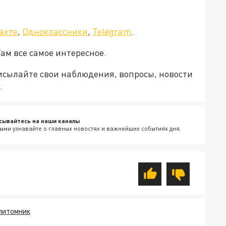
а»!
акте
,
Одноклассники
,
Telegram
.
Там все самое интересное.
рисылайте свои наблюдения, вопросы, новости
.
сывайтесь на наши каналы
ыми узнавайте о главных новостях и важнейших событиях дня.
ПИТОМНИК