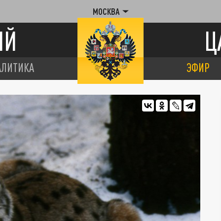
МОСКВА
ИЙ
Ц
АЛИТИКА
ЭФИР