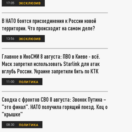
17:05
ЭКСКЛЮЗИВ
В НАТО боятся присоединения к России новой
территории. Что происходит на самом деле?
13:56
ЭКСКЛЮЗИВ
Главное в ИноСМИ 8 августа: ПВО в Киеве - всё.
Маск запретил использовать Starlink для атак
вглубь России. Украине запретили бить по КТК
11:00
ПОЛИТИКА
Сводка с фронтов СВО 8 августа: Звонок Путина –
"это финал". НАТО получила горящий поезд. Коц о
"крышке"
08:30
ПОЛИТИКА