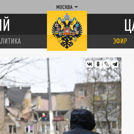
МОСКВА
ИЙ
Ц
АЛИТИКА
ЭФИР