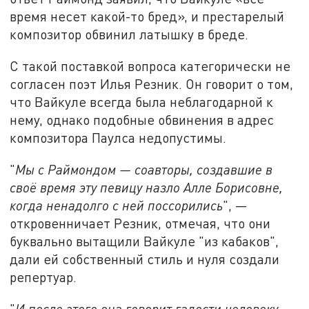
время несет какой-то бред», и престарелый
композитор обвинил латышку в бреде.
С такой поставкой вопроса категорически не
согласен поэт Илья Резник. Он говорит о том,
что Вайкуле всегда была неблагодарной к
нему, однако подобные обвинения в адрес
композитора Паулса недопустимы.
"
Мы с Раймондом — соавторы, создавшие в
своё время эту певицу назло Алле Борисовне,
когда ненадолго с ней поссорились
", —
откровенничает Резник, отмечая, что они
буквально вытащили Вайкуле "из кабаков",
дали ей собственный стиль и нуля создали
репертуар.
"
И после этого она говорит гадости человеку,