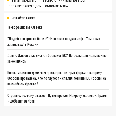
ТЕГИ:
АТАКА БПЛА
БЕСПИЛОТНИК ВЛЕТЕЛ В ДОМ
БПЛА ВРЕЗАЛСЯ В ДОМ
ОБЛОМКИ БПЛА
ЧИТАЙТЕ ТАКЖЕ:
Технофашисты XXI века
"Людей это просто бесит!": Кто и как создал миф о "высоких
зарплатах" в России
Даня с Дашей спаслись от боевиков ВСУ. Но беды для малышей не
закончились
Новости сильно хуже, чем докладывали. Враг форсировал реку.
Оборона провалена. Кто по глупости спалил позиции ВС России на
важнейшем фронте?
Страшно, поэтому атакует. Путин врежет Макрону Украиной. Трамп
– добавит за Иран