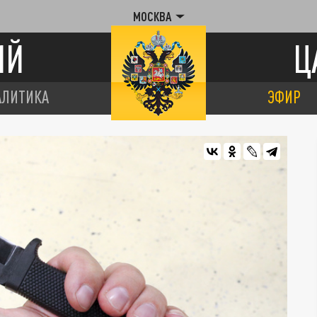
МОСКВА
ИЙ
Ц
АЛИТИКА
ЭФИР