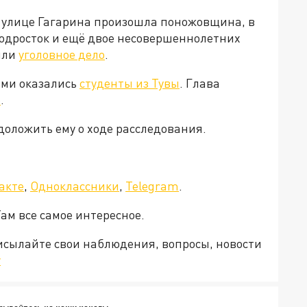
 улице Гагарина произошла поножовщина, в
подросток и ещё двое несовершеннолетних
или
уголовное дело
.
ими оказались
студенты из Тувы
. Глава
ю
.
доложить ему о ходе расследования.
акте
,
Одноклассники
,
Telegram
.
Там все самое интересное.
рисылайте свои наблюдения, вопросы, новости
v