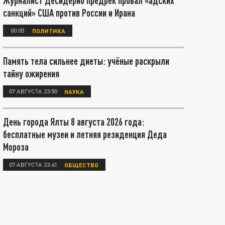
Журналист Десидерио предрёк провал «адских
санкций» США против России и Ирана
00:05
ПОЛИТИКА
Память тела сильнее диеты: учёные раскрыли
тайну ожирения
07 АВГУСТА 23:50
НАУКА
День города Ялты 8 августа 2026 года:
бесплатные музеи и летняя резиденция Деда
Мороза
07 АВГУСТА 23:41
ОБЩЕСТВО