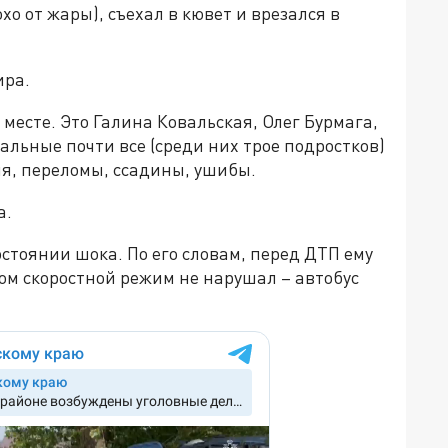
о от жары), съехал в кювет и врезался в
ира.
месте. Это Галина Ковальская, Олег Бурмага,
льные почти все (среди них трое подростков)
ия, переломы, ссадины, ушибы.
ка.
остоянии шока. По его словам, перед ДТП ему
том скоростной режим не нарушал – автобус