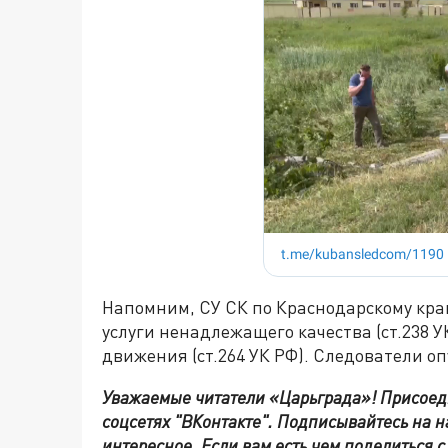
Напомним, СУ СК по Краснодарскому краю
услуги ненадлежащего качества (ст.238 
движения (ст.264 УК РФ). Следователи о
Уважаемые читатели «Царьграда»!
Присоед
соцсетях
"ВКонтакте"
.
Подписывайтесь на 
интересное. Если вам есть чем поделиться 