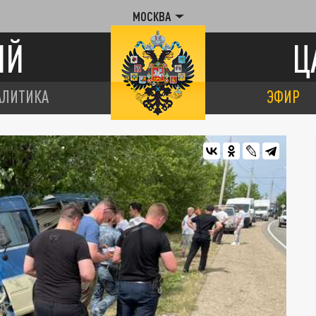
МОСКВА
ИЙ
Ц
АЛИТИКА
ЭФИР