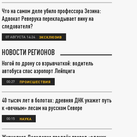
Что на самом деле убило профессора Зезина:
Адвокат Реверука перекладывает вину на
следователя?
07 АВГУСТА 14:24
ЭКСКЛЮЗИВ
НОВОСТИ РЕГИОНОВ
Ногой по дрону со взрывчаткой: водитель
автобуса спас аэропорт Лейпцига
00:27
ПРОИСШЕСТВИЯ
40 тысяч лет в болотах: древняя ДНК укажет путь
к «вечным» лесам на русском Севере
00:15
НАУКА