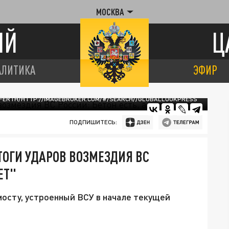
МОСКВА
ИЙ
Ц
АЛИТИКА
ЭФИР
FFERTH/HTTP://IMAGEBROKER.COM/#/SEARCH//GLOBALLOOKPRESS
ПОДПИШИТЕСЬ:
ОГИ УДАРОВ ВОЗМЕЗДИЯ ВС
ЕТ"
мосту, устроенный ВСУ в начале текущей