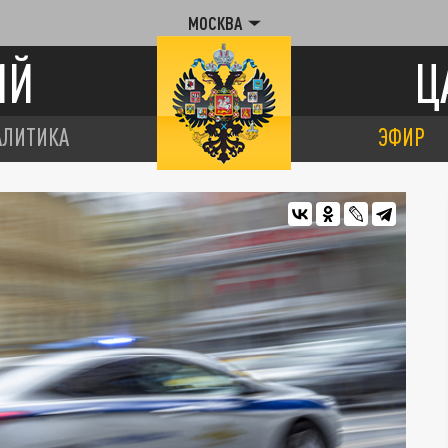
МОСКВА
ИЙ
Ц
АЛИТИКА
ЭФИР