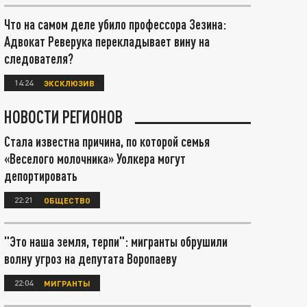
Что на самом деле убило профессора Зезина:
Адвокат Реверука перекладывает вину на
следователя?
14:24
ЭКСКЛЮЗИВ
НОВОСТИ РЕГИОНОВ
Стала известна причина, по которой семья
«Веселого молочника» Уолкера могут
депортировать
22:21
ОБЩЕСТВО
"Это наша земля, терпи": мигранты обрушили
волну угроз на депутата Воропаеву
22:04
МИГРАНТЫ