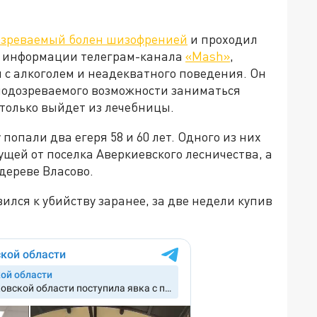
озреваемый болен шизофренией
и проходил
По информации телеграм-канала
«Mash»
,
 с алкоголем и неадекватного поведения. Он
подозреваемого возможности заниматься
к только выйдет из лечебницы.
 попали два егеря 58 и 60 лет. Одного из них
ущей от поселка Аверкиевского лесничества, а
 дереве Власово.
лся к убийству заранее, за две недели купив