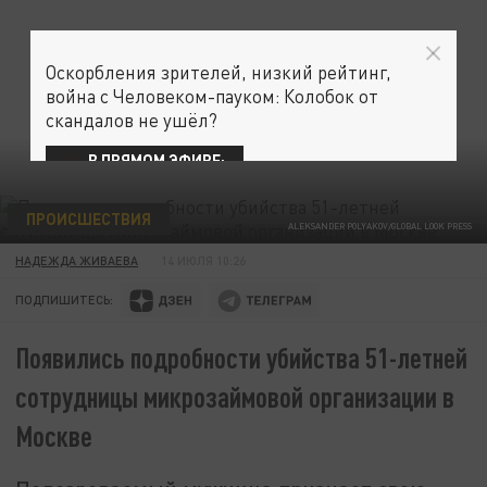
Оскорбления зрителей, низкий рейтинг,
война с Человеком-пауком: Колобок от
скандалов не ушёл?
В ПРЯМОМ ЭФИРЕ:
ПРОИСШЕСТВИЯ
ALEKSANDER POLYAKOV/GLOBAL LOOK PRESS
НАДЕЖДА ЖИВАЕВА
14 ИЮЛЯ 10:26
ПОДПИШИТЕСЬ:
Появились подробности убийства 51-летней
сотрудницы микрозаймовой организации в
Москве