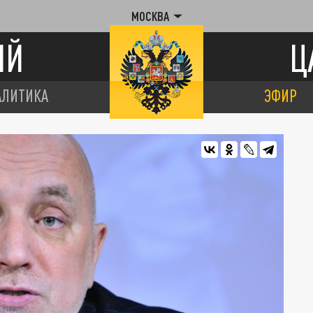
МОСКВА
ИЙ
Ц
АЛИТИКА
ЭФИР