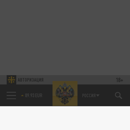
18+
АВТОРИЗАЦИЯ
89.93 EUR
РОССИЯ