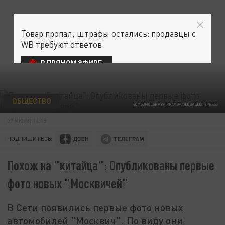
Товар пропал, штрафы остались: продавцы с
WB требуют ответов
В ПРЯМОМ ЭФИРЕ:
ОБЩЕСТВО
KOMSOMOLSKAYA PRAVDA/GLOBALLOOKPRESS
07 ИЮЛЯ 14:18
ПОДПИШИТЕСЬ:
Похож на "китайца": Опубликованы первые
фото новых "Москвичей"
В Сети появились первые фото новых
автомобилей "Москвич". По виду они