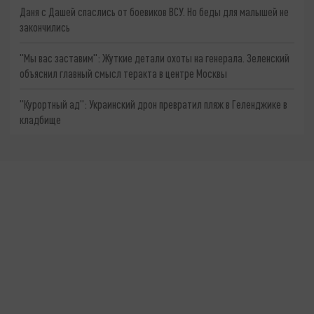
Даня с Дашей спаслись от боевиков ВСУ. Но беды для малышей не
закончились
"Мы вас заставим": Жуткие детали охоты на генерала. Зеленский
объяснил главный смысл теракта в центре Москвы
"Курортный ад": Украинский дрон превратил пляж в Геленджике в
кладбище