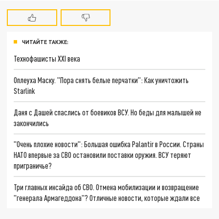
ЧИТАЙТЕ ТАКЖЕ:
Технофашисты XXI века
Оплеуха Маску. "Пора снять белые перчатки": Как уничтожить
Starlink
Даня с Дашей спаслись от боевиков ВСУ. Но беды для малышей не
закончились
"Очень плохие новости": Большая ошибка Palantir в России. Страны
НАТО впервые за СВО остановили поставки оружия. ВСУ теряют
приграничье?
Три главных инсайда об СВО. Отмена мобилизации и возвращение
"генерала Армагеддона"? Отличные новости, которые ждали все