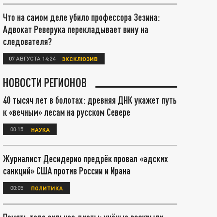
Что на самом деле убило профессора Зезина:
Адвокат Реверука перекладывает вину на
следователя?
07 АВГУСТА 14:24
ЭКСКЛЮЗИВ
НОВОСТИ РЕГИОНОВ
40 тысяч лет в болотах: древняя ДНК укажет путь
к «вечным» лесам на русском Севере
00:15
НАУКА
Журналист Десидерио предрёк провал «адских
санкций» США против России и Ирана
00:05
ПОЛИТИКА