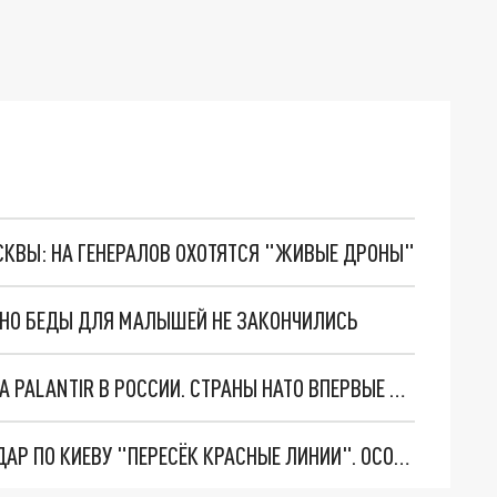
ОСКВЫ: НА ГЕНЕРАЛОВ ОХОТЯТСЯ "ЖИВЫЕ ДРОНЫ"
. НО БЕДЫ ДЛЯ МАЛЫШЕЙ НЕ ЗАКОНЧИЛИСЬ
"ОЧЕНЬ ПЛОХИЕ НОВОСТИ": БОЛЬШАЯ ОШИБКА PALANTIR В РОССИИ. СТРАНЫ НАТО ВПЕРВЫЕ ЗА СВО ОСТАНОВИЛИ ПОСТАВКИ ОРУЖИЯ. ВСУ ТЕРЯЮТ ПРИГРАНИЧЬЕ?
"ТЕРПЕНИЕ ПУТИНА ЛОПНУЛО". РЕКОРДНЫЙ УДАР ПО КИЕВУ "ПЕРЕСЁК КРАСНЫЕ ЛИНИИ". ОСОБЫЕ СПЕЦЫ КНДР НА ЛБС? ТАЙНЫЕ ПЕРЕГОВОРЫ ЕВРОПЫ И МОСКВЫ