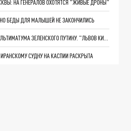
ОСКВЫ: НА ГЕНЕРАЛОВ ОХОТЯТСЯ "ЖИВЫЕ ДРОНЫ"
. НО БЕДЫ ДЛЯ МАЛЫШЕЙ НЕ ЗАКОНЧИЛИСЬ
НОВОЕ МАСШТАБНЕЙШЕЕ НАСТУПЛЕНИЕ. ТРИ УЛЬТИМАТУМА ЗЕЛЕНСКОГО ПУТИНУ. "ЛЬВОВ КИМА" ПОСТАВЯТ НА ПВО? ГЛОБАЛЬНЫЙ ПРОРЫВ ПОД ЗАПОРОЖЬЕМ
О ИРАНСКОМУ СУДНУ НА КАСПИИ РАСКРЫТА