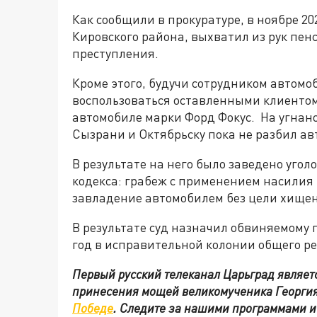
Как сообщили в прокуратуре, в ноябре 2
Кировского района, выхватил из рук пенс
преступления.
Кроме этого, будучи сотрудником автомо
воспользоваться оставленными клиентом
автомобиле марки Форд Фокус. На угнан
Сызрани и Октябрьску пока не разбил ав
В результате на него было заведено угол
кодекса: грабеж с применением насилия
завладение автомобилем без цели хище
В результате суд назначил обвиняемому 
год в исправительной колонии общего р
Первый русский телеканал Царьград являе
принесения мощей великомученика Георги
Победе
. Следите за нашими программами 