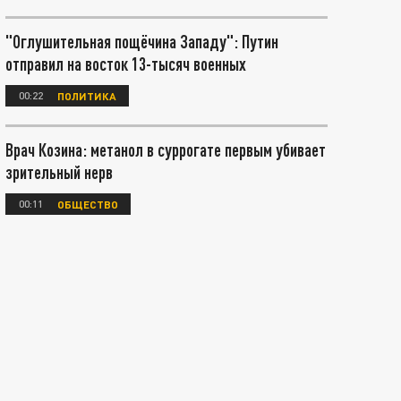
"Оглушительная пощёчина Западу": Путин
отправил на восток 13-тысяч военных
00:22
ПОЛИТИКА
Врач Козина: метанол в суррогате первым убивает
зрительный нерв
00:11
ОБЩЕСТВО