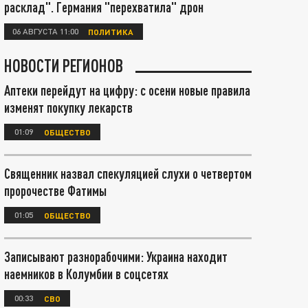
расклад". Германия "перехватила" дрон
06 АВГУСТА 11:00
ПОЛИТИКА
НОВОСТИ РЕГИОНОВ
Аптеки перейдут на цифру: с осени новые правила
изменят покупку лекарств
01:09
ОБЩЕСТВО
Священник назвал спекуляцией слухи о четвертом
пророчестве Фатимы
01:05
ОБЩЕСТВО
Записывают разнорабочими: Украина находит
наемников в Колумбии в соцсетях
00:33
СВО