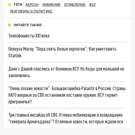
ТЕГИ:
ХЕРСОН
ИЗБИЕНИЕ
ОГРАБЛЕНИЕ
ВСУ
РАЗГОВОРЫ О ПОЛИТИКЕ
ЧИТАЙТЕ ТАКЖЕ:
Технофашисты XXI века
Оплеуха Маску. "Пора снять белые перчатки": Как уничтожить
Starlink
Даня с Дашей спаслись от боевиков ВСУ. Но беды для малышей не
закончились
"Очень плохие новости": Большая ошибка Palantir в России. Страны
НАТО впервые за СВО остановили поставки оружия. ВСУ теряют
приграничье?
Три главных инсайда об СВО. Отмена мобилизации и возвращение
"генерала Армагеддона"? Отличные новости, которые ждали все