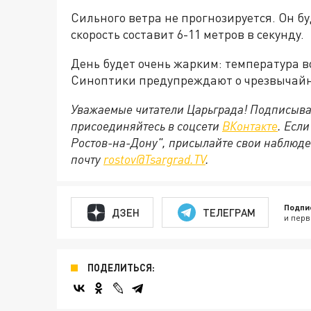
Сильного ветра не прогнозируется. Он буд
скорость составит 6-11 метров в секунду.
День будет очень жарким: температура в
Синоптики предупреждают о чрезвычайно
Уважаемые читатели Царьграда! Подписыва
присоединяйтесь в соцсети
ВКонтакте
. Есл
Ростов-на-Дону", присылайте свои наблюде
почту
rostov@Tsargrad.ТV
.
Подпи
ДЗЕН
ТЕЛЕГРАМ
и перв
ПОДЕЛИТЬСЯ: