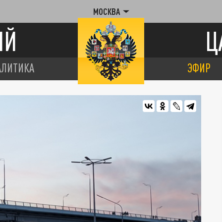
МОСКВА
ИЙ
Ц
АЛИТИКА
ЭФИР