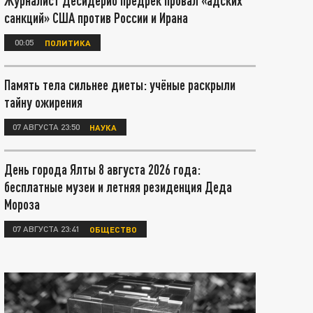
Журналист Десидерио предрёк провал «адских
санкций» США против России и Ирана
00:05
ПОЛИТИКА
Память тела сильнее диеты: учёные раскрыли
тайну ожирения
07 АВГУСТА 23:50
НАУКА
День города Ялты 8 августа 2026 года:
бесплатные музеи и летняя резиденция Деда
Мороза
07 АВГУСТА 23:41
ОБЩЕСТВО