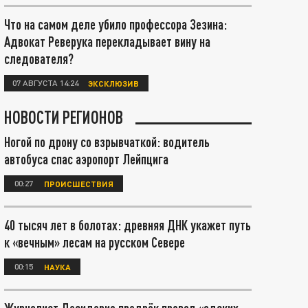
Что на самом деле убило профессора Зезина:
Адвокат Реверука перекладывает вину на
следователя?
07 АВГУСТА 14:24
ЭКСКЛЮЗИВ
НОВОСТИ РЕГИОНОВ
Ногой по дрону со взрывчаткой: водитель
автобуса спас аэропорт Лейпцига
00:27
ПРОИСШЕСТВИЯ
40 тысяч лет в болотах: древняя ДНК укажет путь
к «вечным» лесам на русском Севере
00:15
НАУКА