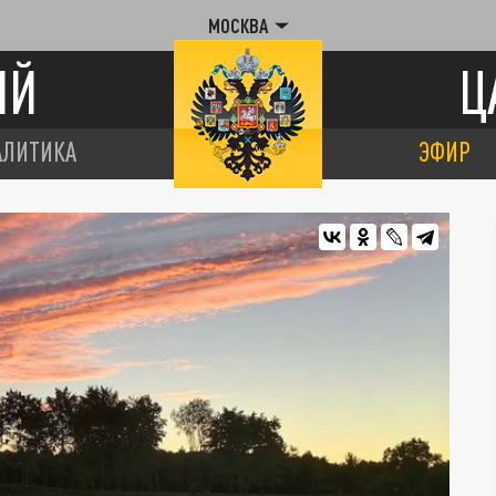
МОСКВА
ИЙ
Ц
АЛИТИКА
ЭФИР