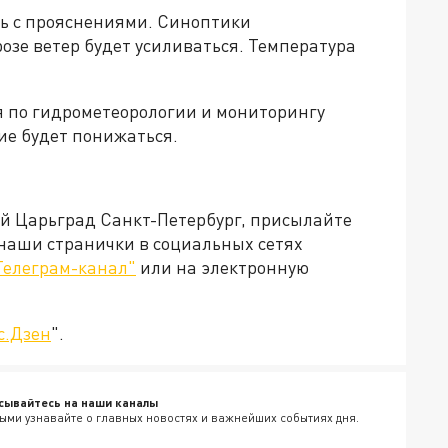
ь с прояснениями. Синоптики
розе ветер будет усиливаться. Температура
 по гидрометеорологии и мониторингу
ие будет понижаться.
ей Царьград Санкт-Петербург, присылайте
 наши странички в социальных сетях
Телеграм-канал"
или на электронную
с.Дзен
".
сывайтесь на наши каналы
ыми узнавайте о главных новостях и важнейших событиях дня.