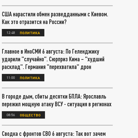
США нарастили обмен разведданными с Киевом.
Как это отразится на России?
12:48
ПОЛИТИКА
Главное в ИноСМИ 6 августа: По Геленджику
ударили "случайно". Сюрприз Кима – "худший
расклад". Германия "перехватила" дрон
11:00
ПОЛИТИКА
В городе дым, сбиты десятки БПЛА: Ярославль
пережил мощную атаку ВСУ - ситуация в регионах
08:56
ОБЩЕСТВО
Сводка с фронтов СВО 6 августа: Так вот зачем