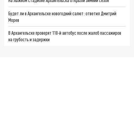
На лыжном стадионе Архангельска открыли зимний сезон
Будет ли в Архангельске новогодний салют: ответил Дмитрий
Морев
В Архангельске проверят 110-й автобус после жалоб пассажиров
на грубость и задержки