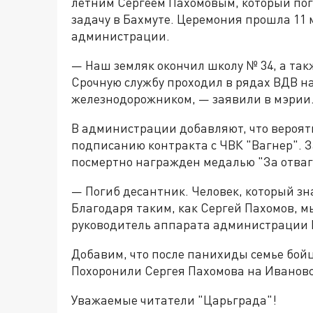
летним Сергеем Пахомовым, который пог
задачу в Бахмуте. Церемония прошла 11 
администрации.
— Наш земляк окончил школу № 34, а так
Срочную службу проходил в рядах ВДВ на
железнодорожником, — заявили в мэрии
В администрации добавляют, что вероят
подписанию контракта с ЧВК "Вагнер". З
посмертно награжден медалью "За отвагу
— Погиб десантник. Человек, который зна
Благодаря таким, как Сергей Пахомов, м
руководитель аппарата администрации К
Добавим, что после панихиды семье бойц
Похоронили Сергея Пахомова на Иванов
Уважаемые читатели "Царьграда"!