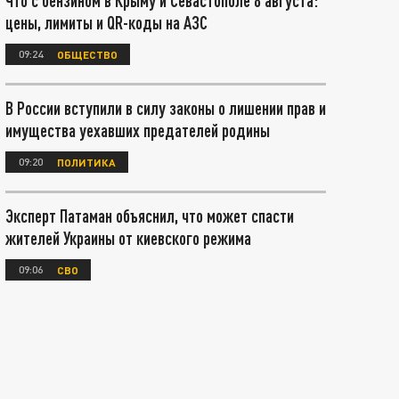
Что с бензином в Крыму и Севастополе 8 августа:
цены, лимиты и QR-коды на АЗС
09:24
ОБЩЕСТВО
В России вступили в силу законы о лишении прав и
имущества уехавших предателей родины
09:20
ПОЛИТИКА
Эксперт Патаман объяснил, что может спасти
жителей Украины от киевского режима
09:06
СВО