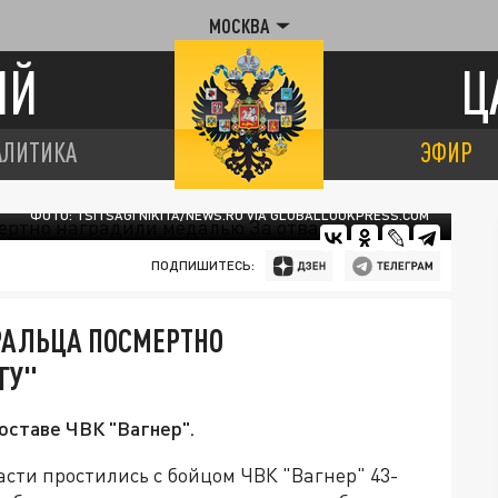
МОСКВА
ИЙ
Ц
АЛИТИКА
ЭФИР
ФОТО: TSITSAGI NIKITA/NEWS.RU VIA GLOBALLOOKPRESS.COM
ПОДПИШИТЕСЬ:
УРАЛЬЦА ПОСМЕРТНО
ГУ"
оставе ЧВК "Вагнер".
сти простились с бойцом ЧВК "Вагнер" 43-