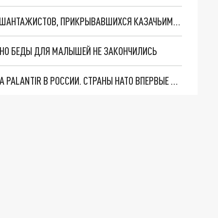
ПОЛИЦИЯ НАКРЫЛА В ЕКАТЕРИНБУРГЕ БАНДУ ШАНТАЖИСТОВ, ПРИКРЫВАВШИХСЯ КАЗАЧЬИМИ "КОРОЧКАМИ"
. НО БЕДЫ ДЛЯ МАЛЫШЕЙ НЕ ЗАКОНЧИЛИСЬ
"ОЧЕНЬ ПЛОХИЕ НОВОСТИ": БОЛЬШАЯ ОШИБКА PALANTIR В РОССИИ. СТРАНЫ НАТО ВПЕРВЫЕ ЗА СВО ОСТАНОВИЛИ ПОСТАВКИ ОРУЖИЯ. ВСУ ТЕРЯЮТ ПРИГРАНИЧЬЕ?