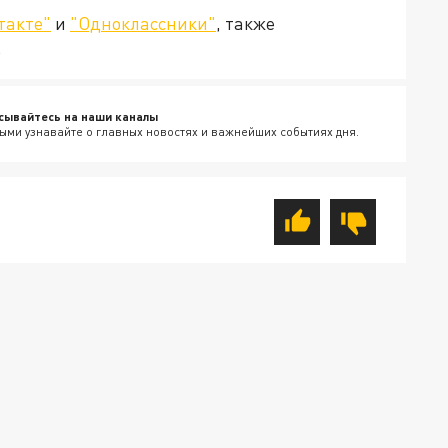
такте"
и
"Одноклассники"
, также
.
сывайтесь на наши каналы
ыми узнавайте о главных новостях и важнейших событиях дня.