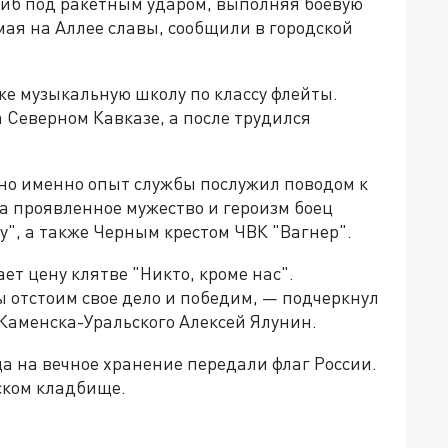
иб под ракетным ударом, выполняя боевую
мая на Аллее славы, сообщили в городской
же музыкальную школу по классу флейты.
 Северном Кавказе, а после трудился
.
но именно опыт службы послужил поводом к
а проявленное мужество и героизм боец
", а также Черным крестом ЧВК "Вагнер".
ет цену клятве "Никто, кроме нас".
ы отстоим свое дело и победим, — подчеркнул
аменска-Уральского Алексей Ялунин.
а на вечное хранение передали флаг России.
ском кладбище.