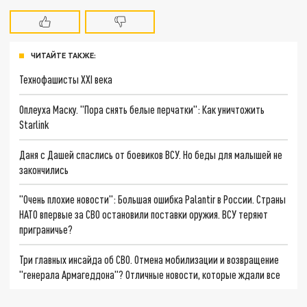
ЧИТАЙТЕ ТАКЖЕ:
Технофашисты XXI века
Оплеуха Маску. "Пора снять белые перчатки": Как уничтожить
Starlink
Даня с Дашей спаслись от боевиков ВСУ. Но беды для малышей не
закончились
"Очень плохие новости": Большая ошибка Palantir в России. Страны
НАТО впервые за СВО остановили поставки оружия. ВСУ теряют
приграничье?
Три главных инсайда об СВО. Отмена мобилизации и возвращение
"генерала Армагеддона"? Отличные новости, которые ждали все