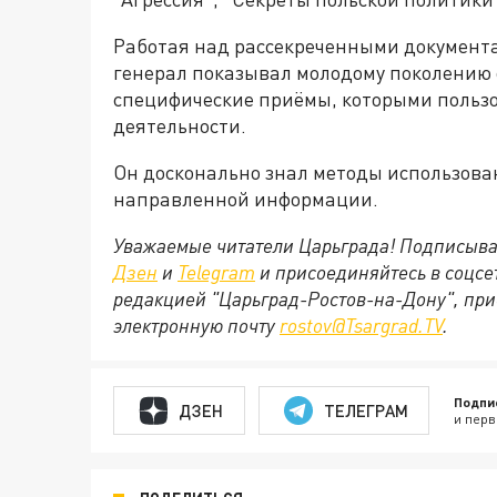
Работая над рассекреченными документ
генерал показывал молодому поколению 
специфические приёмы, которыми пользов
деятельности.
Он досконально знал методы использова
направленной информации.
Уважаемые читатели Царьграда! Подписыва
Дзен
и
Telegram
и присоединяйтесь в соцс
редакцией "Царьград-Ростов-на-Дону", при
электронную почту
rostov@Tsargrad.ТV
.
Подпи
ДЗЕН
ТЕЛЕГРАМ
и перв