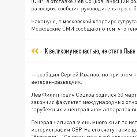
(СВР) в отставке Лев Соцков, внесший б
разведки, сообщил руководитель пресс-
Накануне, в московской квартире супруг
Московские СМИ сообщают о том, что ге
К великому несчастью, не стало Льва
— сообщил Сергей Иванов, но при этом н
ветеран-разведчик.
Лев Филиппович Соцков родился 30 март
закончил факультет международных отно
зарубежных и центральном аппаратах вн
Генерал написал очень много книг по ис
историографии СВР. На его счету такие д
"Агрессия", "Секреты польской политики