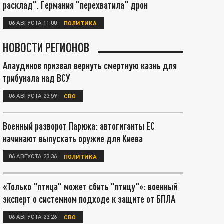
расклад". Германия "перехватила" дрон
06 АВГУСТА 11:00
ПОЛИТИКА
НОВОСТИ РЕГИОНОВ
Алаудинов призвал вернуть смертную казнь для
трибунала над ВСУ
06 АВГУСТА 23:59
СВО
Военный разворот Парижа: автогиганты ЕС
начинают выпускать оружие для Киева
06 АВГУСТА 23:36
ПОЛИТИКА
«Только "птица" может сбить "птицу"»: военный
эксперт о системном подходе к защите от БПЛА
06 АВГУСТА 23:26
СВО