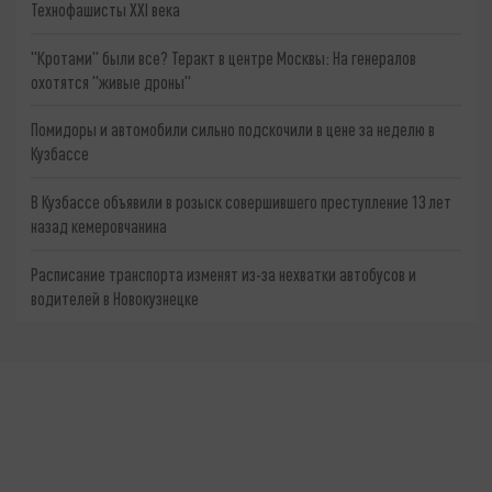
Технофашисты XXI века
"Кротами" были все? Теракт в центре Москвы: На генералов
охотятся "живые дроны"
Помидоры и автомобили сильно подскочили в цене за неделю в
Кузбассе
В Кузбассе объявили в розыск совершившего преступление 13 лет
назад кемеровчанина
Расписание транспорта изменят из-за нехватки автобусов и
водителей в Новокузнецке