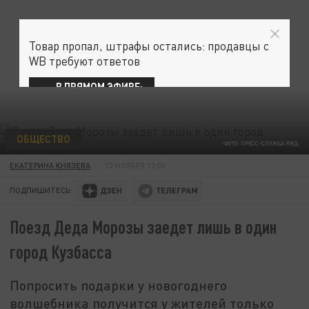
Товар пропал, штрафы остались: продавцы с
WB требуют ответов
В ПРЯМОМ ЭФИРЕ:
ОБЩЕСТВО
ФОТО: ПРЕСС-СЛУЖБА РЖД.
ЕКАТЕРИНА КНЯЗЕВА
13 НОЯБРЯ 13:00
ПОДПИШИТЕСЬ:
Поезд Деда Морозы заедет лишь в один
город Кузбасса
Попросить подарки у новогоднего
волшебника получится у жителей только